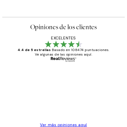
Opiniones de los clientes
EXCELENTES
4.4 de 5 estrellas
Basado en 108474 puntuaciones.
Ve algunas de las opiniones aquí.
Comprador verificado
Opiniones
de
He comprado más de una vez en
los
Desenio, ha ido siempre muy bien!
clientes
9 jun
Concepció C
Ver más opiniones aquí