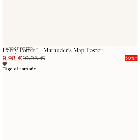
HARRY POTTER
Harry Potter™ - Marauder's Map Poster
9,98 €
19,95 €
50%*
Elige el tamaño