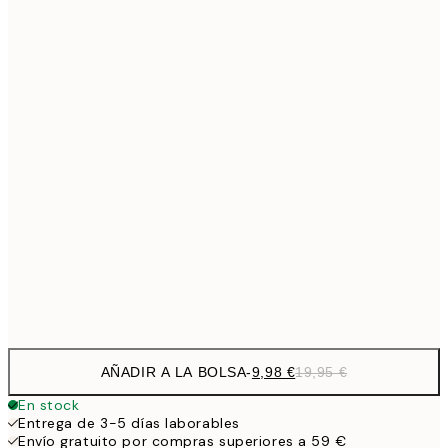
9,
30x40 cm
19,
16,2
50x70 cm
32,
Frame
options
AÑADIR A LA BOLSA
-
9,98 €
19,95 €
En stock
Entrega de 3-5 días laborables
Envío gratuito por compras superiores a 59 €