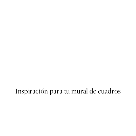
50%*
r
Animals of the World Map Po
Desde 6,50 €
13 €
Inspiración para tu mural de cuadros