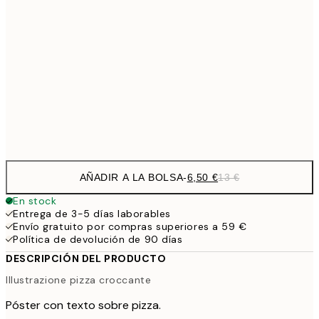
9,
30x40 cm
19,
16,2
50x70 cm
32,
Frame
options
AÑADIR A LA BOLSA
-
6,50 €
13 €
En stock
Entrega de 3-5 días laborables
Envío gratuito por compras superiores a 59 €
Política de devolución de 90 días
DESCRIPCIÓN DEL PRODUCTO
Illustrazione pizza croccante
Póster con texto sobre pizza.