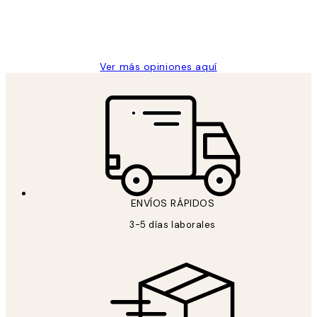
clientes
9 jun
Concepció C
Ver más opiniones aquí
ENVÍOS RÁPIDOS
3-5 días laborales