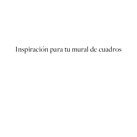
50%*
Pasta la Vista Poster
Desde 6,50 €
13 €
Inspiración para tu mural de cuadros