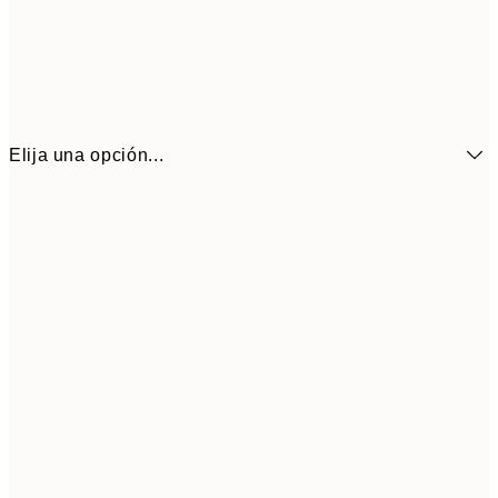
Elija una opción...
6,
21x30 cm