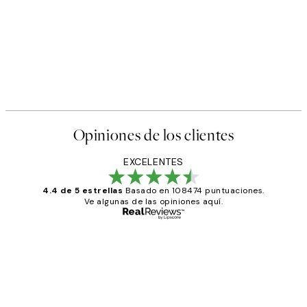
Opiniones de los clientes
EXCELENTES
4.4 de 5 estrellas
Basado en 108474 puntuaciones.
Ve algunas de las opiniones aquí.
Comprador verificado
Opiniones
de
He comprado más de una vez en
los
Desenio, ha ido siempre muy bien!