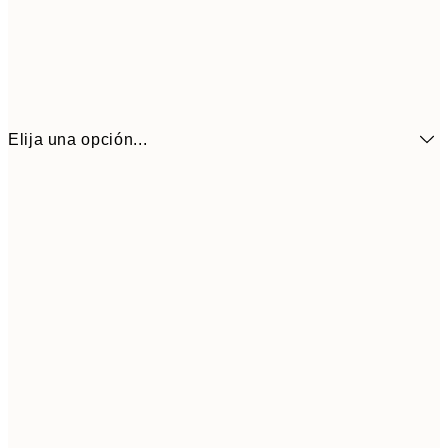
Elija una opción...
6,
21x30 cm