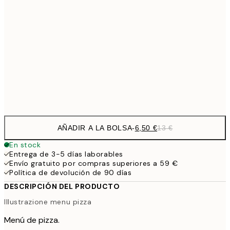
9,
30x40 cm
19,
16,2
50x70 cm
32,
Frame
options
AÑADIR A LA BOLSA
-
6,50 €
13 €
En stock
Entrega de 3-5 días laborables
Envío gratuito por compras superiores a 59 €
Política de devolución de 90 días
DESCRIPCIÓN DEL PRODUCTO
Illustrazione menu pizza
Menú de pizza.