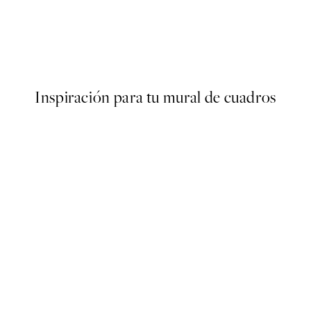
50%*
Fuji Fruit Market Poster
Desde 9,98 €
19,95 €
Inspiración para tu mural de cuadros