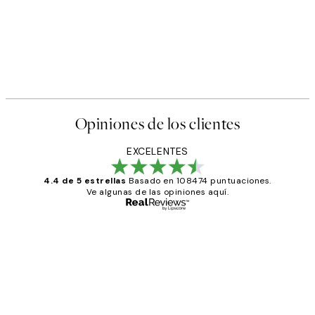
Opiniones de los clientes
EXCELENTES
4.4 de 5 estrellas
Basado en 108474 puntuaciones.
Ve algunas de las opiniones aquí.
Comprador verificado
Opiniones
de
He comprado más de una vez en
los
Desenio, ha ido siempre muy bien!
clientes