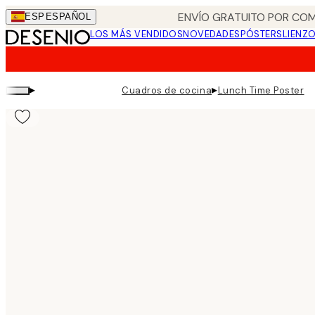
Skip
ENVÍO GRATUITO POR COM
ESP
ESPAÑOL
to
LOS MÁS VENDIDOS
NOVEDADES
PÓSTERS
LIENZ
main
content.
▸
▸
Cuadros de cocina
Lunch Time Poster