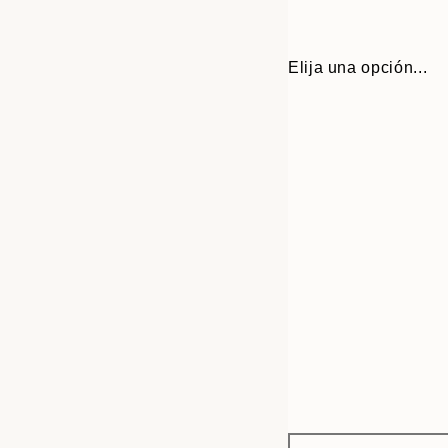
Elija una opción...
Frame
30x40 cm
options
50x70 cm