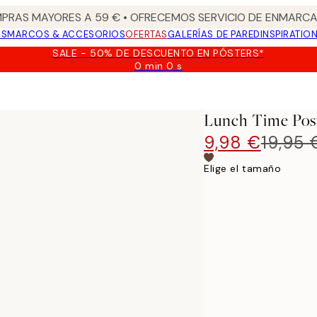
PRAS MAYORES A 59 € • OFRECEMOS SERVICIO DE ENMARCA
OS
MARCOS & ACCESORIOS
OFERTAS
GALERÍAS DE PARED
INSPIRATIO
SALE - 50% DE DESCUENTO EN PÓSTERS*
0 min
0 s
Válido
hasta:
2026-
08-
Lunch Time Pos
09
9,98 €
19,95 
Elige el tamaño