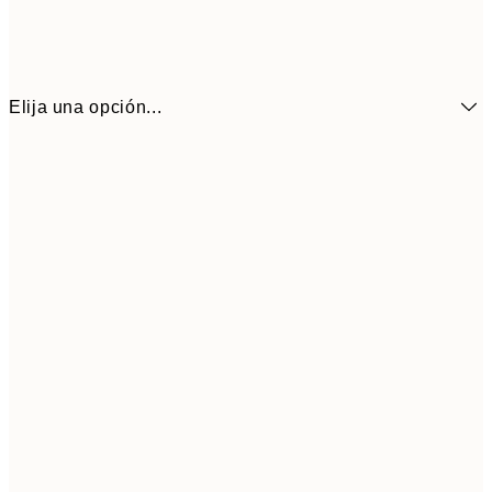
Elija una opción...
6,
21x30 cm
9,