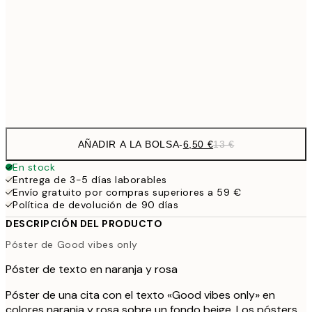
30x40 cm
19,
16,2
50x70 cm
32,
Frame
options
AÑADIR A LA BOLSA
-
6,50 €
13 €
En stock
Entrega de 3-5 días laborables
Envío gratuito por compras superiores a 59 €
Política de devolución de 90 días
DESCRIPCIÓN DEL PRODUCTO
Póster de Good vibes only
Póster de texto en naranja y rosa
Póster de una cita con el texto «Good vibes only» en
colores naranja y rosa sobre un fondo beige. Los pósters