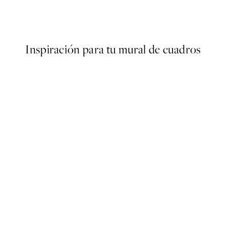
o2 Poster
Abstract Pink Shapes No1 Po
Desde 9,98 €
19,95 €
Inspiración para tu mural de cuadros