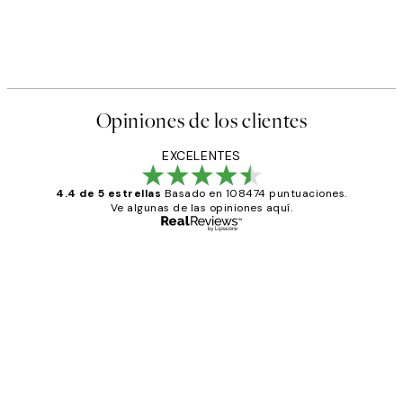
Opiniones de los clientes
EXCELENTES
4.4 de 5 estrellas
Basado en 108474 puntuaciones.
Ve algunas de las opiniones aquí.
Comprador verificado
Opiniones
de
He comprado más de una vez en
los
Desenio, ha ido siempre muy bien!
clientes
9 jun
Concepció C