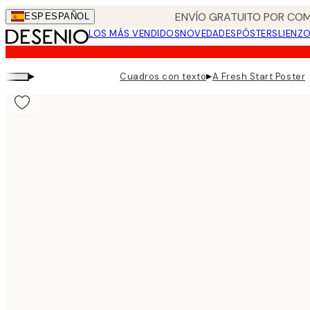
Skip
ENVÍO GRATUITO POR COM
ESP
ESPAÑOL
to
LOS MÁS VENDIDOS
NOVEDADES
PÓSTERS
LIENZ
main
content.
▸
▸
Cuadros con texto
A Fresh Start Poster