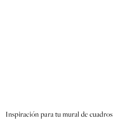
50%*
SS25
Happy Place Poster
Desde 3,98 €
7,95 €
Inspiración para tu mural de cuadros