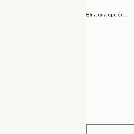
Elija una opción...
Frame
21x30 cm
options
30x40 cm