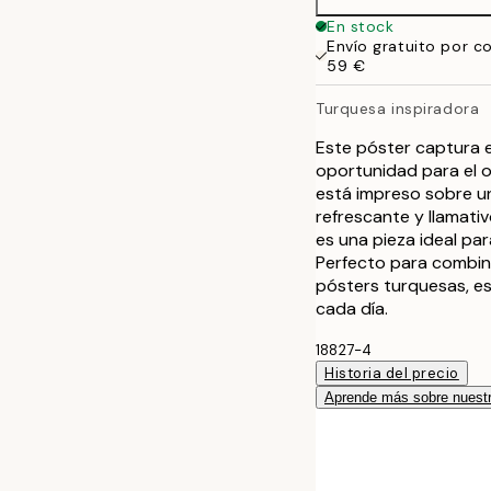
En stock
Envío gratuito por c
59 €
Turquesa inspiradora
Este póster captura e
oportunidad para el o
está impreso sobre un
refrescante y llamati
es una pieza ideal par
Perfecto para combin
pósters turquesas, es
cada día.
18827-4
Historia del precio
Aprende más sobre nuestr