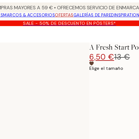
PRAS MAYORES A 59 € • OFRECEMOS SERVICIO DE ENMARCA
OS
MARCOS & ACCESORIOS
OFERTAS
GALERÍAS DE PARED
INSPIRATIO
SALE - 50% DE DESCUENTO EN PÓSTERS*
A Fresh Start Po
6,50 €
13 €
Elige el tamaño