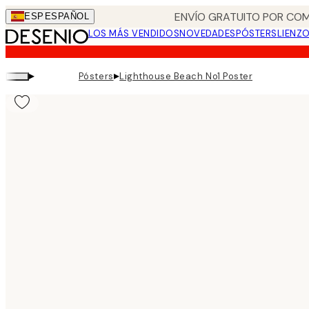
Skip
ENVÍO GRATUITO POR COM
ESP
ESPAÑOL
to
LOS MÁS VENDIDOS
NOVEDADES
PÓSTERS
LIENZ
main
content.
▸
▸
Pósters
Lighthouse Beach No1 Poster