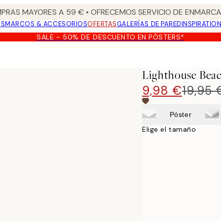
PRAS MAYORES A 59 € • OFRECEMOS SERVICIO DE ENMARCA
OS
MARCOS & ACCESORIOS
OFERTAS
GALERÍAS DE PARED
INSPIRATIO
SALE - 50% DE DESCUENTO EN PÓSTERS*
Lighthouse Beac
9,98 €
19,95 
Póster
Elige el tamaño