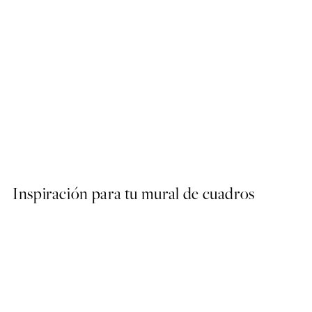
50%*
Soft Couple Poster
Desde 7,50 €
15 €
Inspiración para tu mural de cuadros