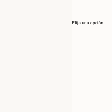
Elija una opción...
Frame
30x40 cm
options
50x70 cm