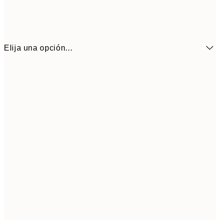
Elija una opción...
6,
21x30 cm
9,