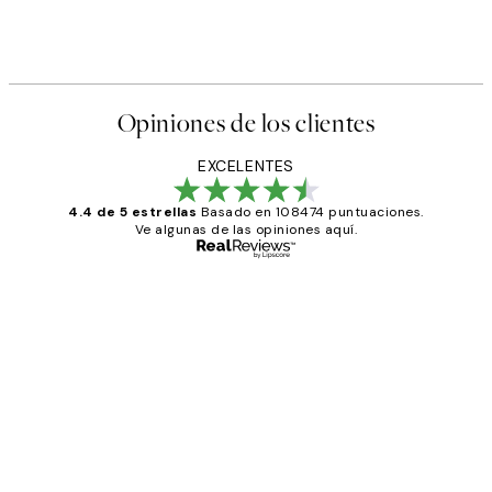
Opiniones de los clientes
EXCELENTES
4.4 de 5 estrellas
Basado en 108474 puntuaciones.
Ve algunas de las opiniones aquí.
Comprador verificado
Opiniones
de
He comprado más de una vez en
los
Desenio, ha ido siempre muy bien!
clientes
9 jun
Concepció C