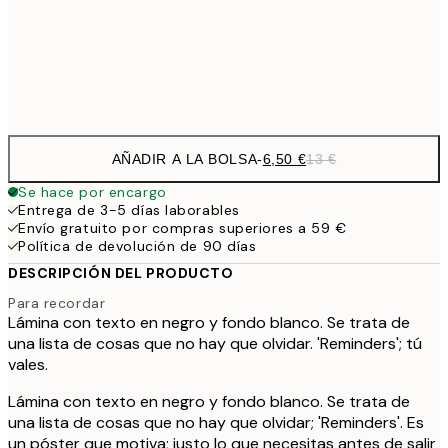
30x40 cm
19,
Frame
options
AÑADIR A LA BOLSA
-
6,50 €
13 €
Se hace por encargo
Entrega de 3-5 días laborables
Envío gratuito por compras superiores a 59 €
Política de devolución de 90 días
DESCRIPCIÓN DEL PRODUCTO
Para recordar
Lámina con texto en negro y fondo blanco. Se trata de
una lista de cosas que no hay que olvidar. 'Reminders'; tú
vales.
Lámina con texto en negro y fondo blanco. Se trata de
una lista de cosas que no hay que olvidar; 'Reminders'. Es
un póster que motiva; justo lo que necesitas antes de salir