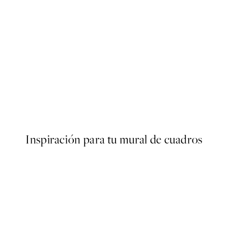
50%*
oster
Buon Appetito Poster
Desde 3,98 €
7,95 €
Inspiración para tu mural de cuadros