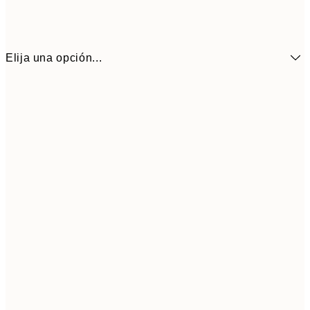
Elija una opción...
13x18 cm
7,
21x30 cm
1