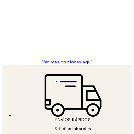
Comprador verificado
Opiniones
de
He comprado más de una vez en
los
Desenio, ha ido siempre muy bien!
clientes
9 jun
Concepció C
Ver más opiniones aquí
ENVÍOS RÁPIDOS
3-5 días laborales