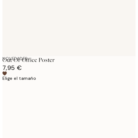
images
NOVEDADES
Out Of Office Poster
7,95 €
Elige el tamaño