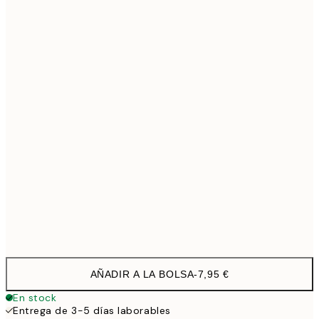
30x40 cm
19,9
40x50 cm
27,4
50x70 cm
32,4
70x100 cm
4
100x150 cm
11
Frame
options
AÑADIR A LA BOLSA
-
7,95 €
En stock
Entrega de 3-5 días laborables