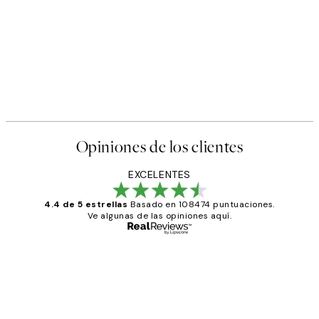
Opiniones de los clientes
EXCELENTES
4.4 de 5 estrellas
Basado en 108474 puntuaciones.
Ve algunas de las opiniones aquí.
Comprador verificado
Opiniones
de
He comprado más de una vez en
los
Desenio, ha ido siempre muy bien!