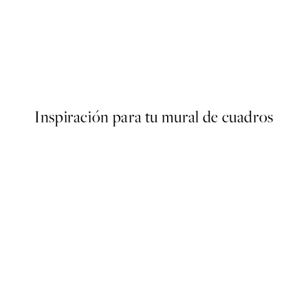
50%*
s Poster
Abstract Green Shapes No2 
Desde 6,50 €
13 €
Inspiración para tu mural de cuadros