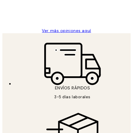
clientes
9 jun
Concepció C
Ver más opiniones aquí
ENVÍOS RÁPIDOS
3-5 días laborales