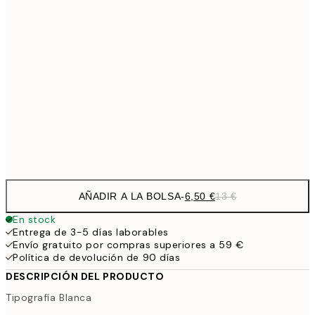
9,
30x40 cm
19,
16,2
50x70 cm
32,
59,5
100x150 cm
1
Frame
options
AÑADIR A LA BOLSA
-
6,50 €
13 €
En stock
Entrega de 3-5 días laborables
Envío gratuito por compras superiores a 59 €
Política de devolución de 90 días
DESCRIPCIÓN DEL PRODUCTO
Tipografía Blanca