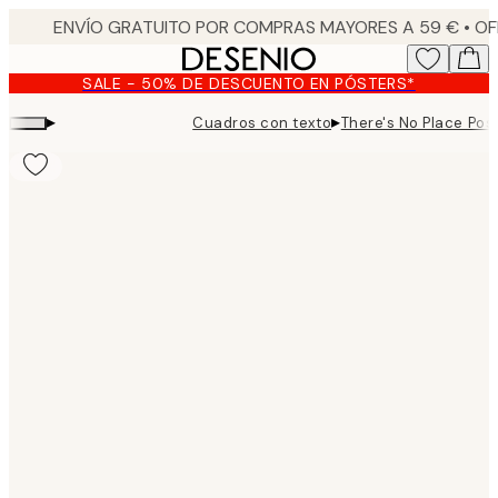
Skip
to
main
SALE - 50% DE DESCUENTO EN PÓSTERS*
content.
▸
▸
Cuadros con texto
There's No Place Pos
Product
images