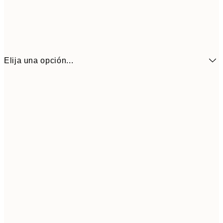
Elija una opción...
6,
21x30 cm