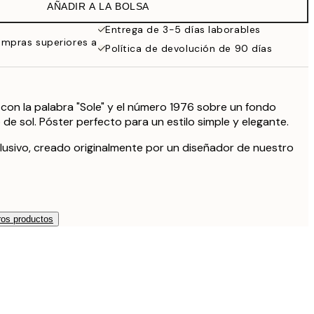
AÑADIR A LA BOLSA
9,98 €
19,95 €
Entrega de 3-5 días laborables
ompras superiores a
16,23 €
Política de devolución de 90 días
32,45 €
59,50 €
119 €
 con la palabra "Sole" y el número 1976 sobre un fondo
de sol. Póster perfecto para un estilo simple y elegante.
lusivo, creado originalmente por un diseñador de nuestro
os productos