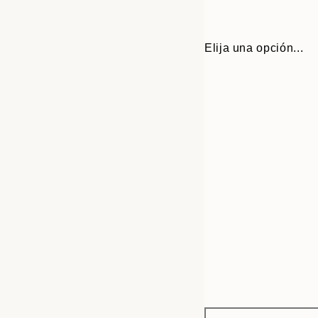
Elija una opción...
Frame
13x18 cm
options
21x30 cm