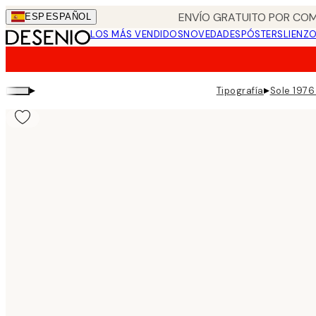
Skip
ENVÍO GRATUITO POR COM
ESP
ESPAÑOL
to
LOS MÁS VENDIDOS
NOVEDADES
PÓSTERS
LIENZ
main
content.
▸
▸
Tipografía
Sole 1976