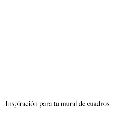
50%*
Warm Whirls No1 Poster
Desde 9,98 €
19,95 €
Inspiración para tu mural de cuadros