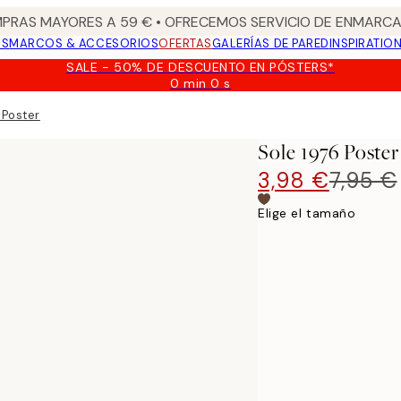
PRAS MAYORES A 59 € • OFRECEMOS SERVICIO DE ENMARCA
OS
MARCOS & ACCESORIOS
OFERTAS
GALERÍAS DE PARED
INSPIRATIO
SALE - 50% DE DESCUENTO EN PÓSTERS*
0 min
0 s
Válido
hasta:
 Poster
2026-
08-
Sole 1976 Poster
09
3,98 €
7,95 €
Elige el tamaño