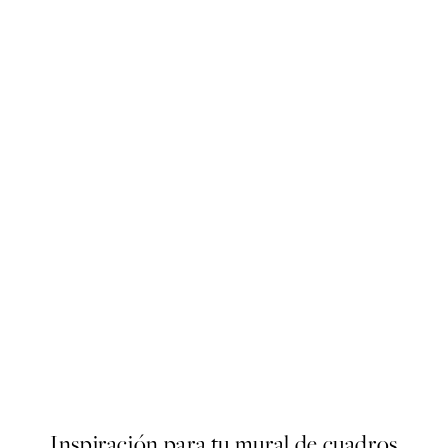
50%*
Dinner is Ready Poster
Desde 7,50 €
15 €
Inspiración para tu mural de cuadros