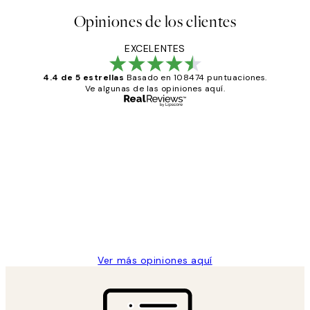
Opiniones de los clientes
EXCELENTES
4.4 de 5 estrellas
Basado en 108474 puntuaciones.
Ve algunas de las opiniones aquí.
Comprador verificado
Opiniones
de
He comprado más de una vez en
los
Desenio, ha ido siempre muy bien!
clientes
9 jun
Concepció C
Ver más opiniones aquí