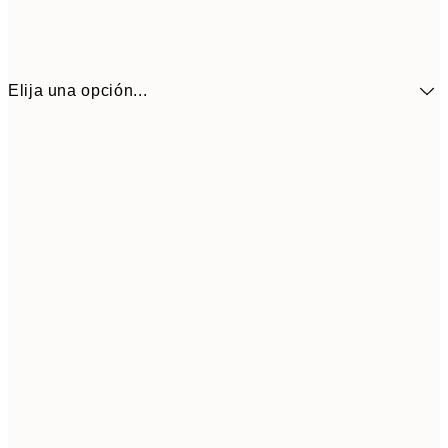
Elija una opción...
9,
30x40 cm
19,