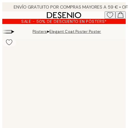
Skip
to
main
SALE - 50% DE DESCUENTO EN PÓSTERS*
content.
▸
▸
Pósters
Elegant Coat Poster Poster
Product
images