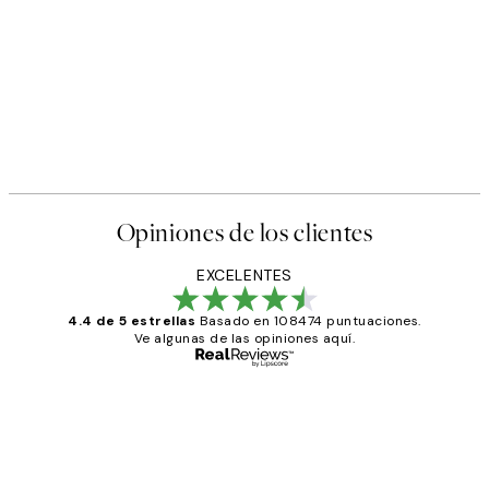
Opiniones de los clientes
EXCELENTES
4.4 de 5 estrellas
Basado en 108474 puntuaciones.
Ve algunas de las opiniones aquí.
Comprador verificado
Opiniones
de
He comprado más de una vez en
los
Desenio, ha ido siempre muy bien!