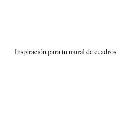
50%*
oster
Bananas Forever Poster
Desde 3,98 €
7,95 €
Inspiración para tu mural de cuadros