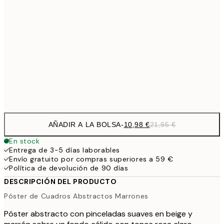
27,2
70x100 cm
54,
59,5
100x150 cm
1
Frame
options
AÑADIR A LA BOLSA
-
10,98 €
21,95 €
En stock
Entrega de 3-5 días laborables
Envío gratuito por compras superiores a 59 €
Política de devolución de 90 días
DESCRIPCIÓN DEL PRODUCTO
Póster de Cuadros Abstractos Marrones
Póster abstracto con pinceladas suaves en beige y