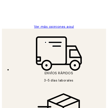
clientes
9 jun
Concepció C
Ver más opiniones aquí
ENVÍOS RÁPIDOS
3-5 días laborales