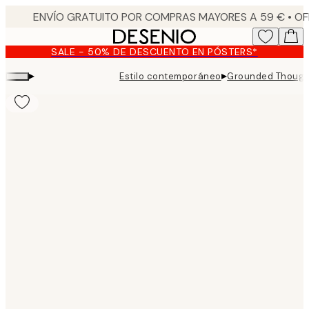
Skip
to
main
SALE - 50% DE DESCUENTO EN PÓSTERS*
content.
▸
▸
Estilo contemporáneo
Grounded Thought
Product
images