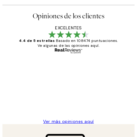
Opiniones de los clientes
EXCELENTES
4.4 de 5 estrellas
Basado en 108474 puntuaciones.
Ve algunas de las opiniones aquí.
Comprador verificado
Opiniones
de
He comprado más de una vez en
los
Desenio, ha ido siempre muy bien!
clientes
9 jun
Concepció C
Ver más opiniones aquí