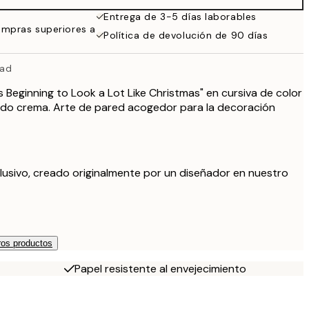
19,95 €
Entrega de 3-5 días laborables
ompras superiores a
13,73 €
Política de devolución de 90 días
27,45 €
dad
's Beginning to Look a Lot Like Christmas" en cursiva de color
ndo crema. Arte de pared acogedor para la decoración
lusivo, creado originalmente por un diseñador en nuestro
os productos
Papel resistente al envejecimiento