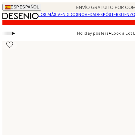
Skip
ENVÍO GRATUITO POR COM
ESP
ESPAÑOL
to
LOS MÁS VENDIDOS
NOVEDADES
PÓSTERS
LIENZ
main
content.
▸
▸
Holiday pósters
Look a Lot 