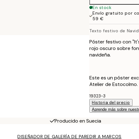
30x40 cm
En stock
Envío gratuito por c
40x50 cm
59 €
Texto festivo de Navi
Póster festivo con "It
rojo oscuro sobre fo
navideña.
Este es un póster exc
Atelier de Estocolmo.
19323-3
Historia del precio
Aprende más sobre nuestr
Producido en Suecia
DISEÑADOR DE GALERÍA DE PARED
IR A MARCOS