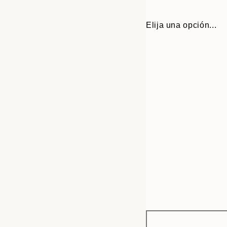
Elija una opción...
Frame
13x18 cm
options
21x30 cm