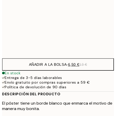
9,
30x40 cm
19,
16,2
50x70 cm
32,
Frame
options
AÑADIR A LA BOLSA
-
6,50 €
13 €
En stock
Entrega de 3-5 días laborables
Envío gratuito por compras superiores a 59 €
Política de devolución de 90 días
DESCRIPCIÓN DEL PRODUCTO
El póster tiene un borde blanco que enmarca el motivo de
manera muy bonita.