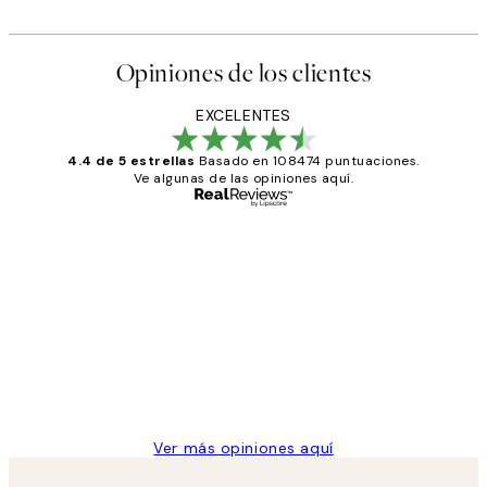
Opiniones de los clientes
EXCELENTES
4.4 de 5 estrellas
Basado en 108474 puntuaciones.
Ve algunas de las opiniones aquí.
Comprador verificado
Opiniones
de
He comprado más de una vez en
los
Desenio, ha ido siempre muy bien!
clientes
9 jun
Concepció C
Ver más opiniones aquí