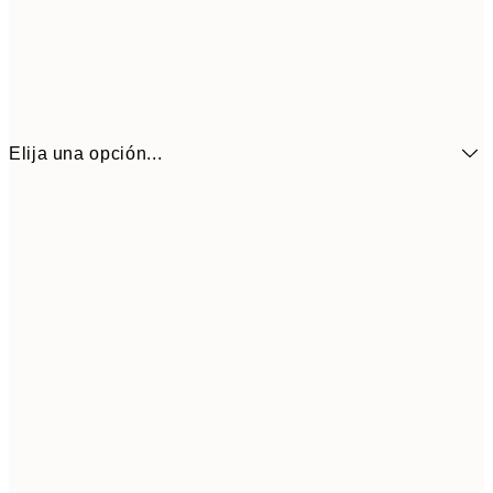
Elija una opción...
6,
21x30 cm