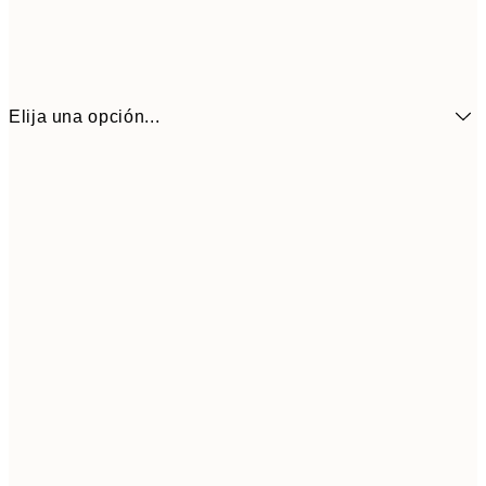
Elija una opción...
3,
13x18 cm
7,