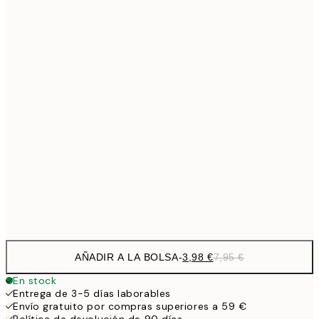
6,
21x30 cm
9,
30x40 cm
19,
13,7
40x50 cm
27,
16,2
50x70 cm
32,
24,5
70x100 cm
Frame
options
AÑADIR A LA BOLSA
-
3,98 €
7,95 €
En stock
Entrega de 3-5 días laborables
Envío gratuito por compras superiores a 59 €