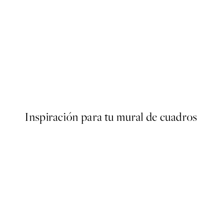
50%*
mas Poster
Snowy Trees Poster
Desde 3,98 €
7,95 €
Inspiración para tu mural de cuadros