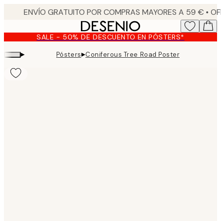
Skip
to
main
SALE - 50% DE DESCUENTO EN PÓSTERS*
content.
▸
▸
Pósters
Coniferous Tree Road Poster
Product
images