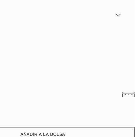
9,98 €
19,95 €
16,23 €
32,45 €
AÑADIR A LA BOLSA