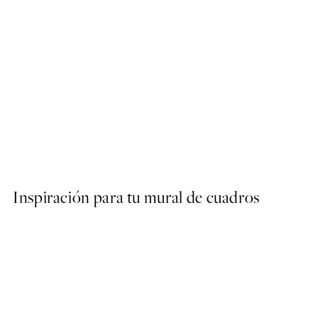
40%*
ARTISTAS DESTACADOS
Studio Vreeken - Cheers Po
Desde 13,17 €
21,95 €
Inspiración para tu mural de cuadros