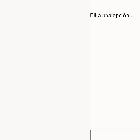
Elija una opción...
Frame
30x40 cm
options
50x70 cm