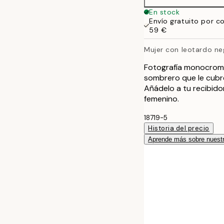
En stock
Envío gratuito por c
59 €
Mujer con leotardo ne
Fotografía monocromá
sombrero que le cubre
Añádelo a tu recibido
femenino.
18719-5
Historia del precio
Aprende más sobre nuestr