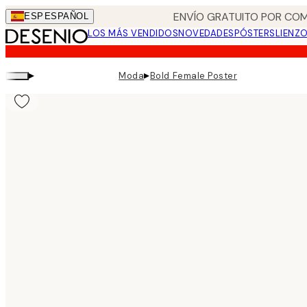
Skip
ENVÍO GRATUITO POR COM
ESP
ESPAÑOL
to
LOS MÁS VENDIDOS
NOVEDADES
PÓSTERS
LIENZ
main
content.
▸
▸
Moda
Bold Female Poster