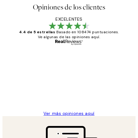
Opiniones de los clientes
EXCELENTES
4.4 de 5 estrellas
Basado en 108474 puntuaciones.
Ve algunas de las opiniones aquí.
Comprador verificado
Opiniones
de
He comprado más de una vez en
los
Desenio, ha ido siempre muy bien!
clientes
9 jun
Concepció C
Ver más opiniones aquí