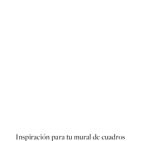
50%*
ster
Brigitte Bardot Poster
Desde 8,23 €
16,45 €
Inspiración para tu mural de cuadros