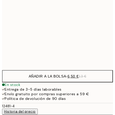
9,
30x40 cm
19,
13,7
40x50 cm
27,
16,2
50x70 cm
32,
Frame
options
AÑADIR A LA BOLSA
-
6,50 €
13 €
En stock
Entrega de 3-5 días laborables
Envío gratuito por compras superiores a 59 €
Política de devolución de 90 días
12481-4
Historia del precio