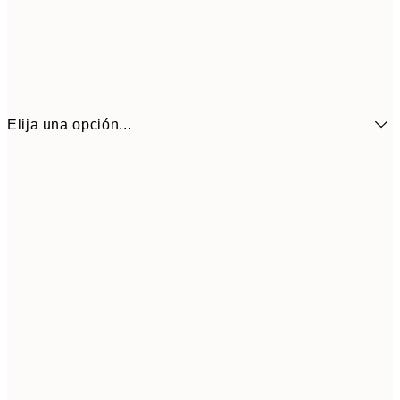
Elija una opción...
6,
21x30 cm