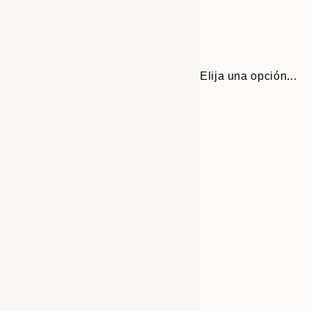
Elija una opción...
Frame
21x30 cm
options