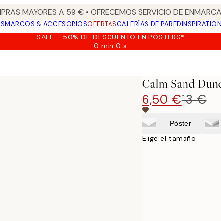
PRAS MAYORES A 59 € • OFRECEMOS SERVICIO DE ENMARCA
OS
MARCOS & ACCESORIOS
OFERTAS
GALERÍAS DE PARED
INSPIRATIO
SALE - 50% DE DESCUENTO EN PÓSTERS*
0 min
0 s
Válido
hasta:
2026-
08-
Calm Sand Dune
09
6,50 €
13 €
Póster
Elige el tamaño