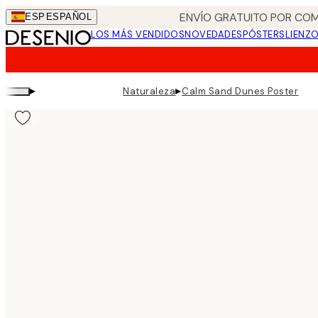
Skip
ENVÍO GRATUITO POR COM
ESP
ESPAÑOL
to
LOS MÁS VENDIDOS
NOVEDADES
PÓSTERS
LIENZ
main
content.
▸
▸
Naturaleza
Calm Sand Dunes Poster