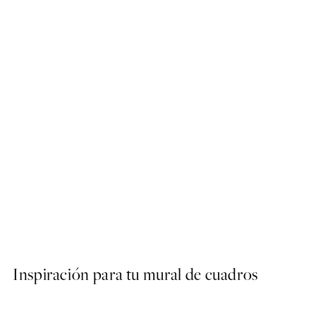
50%*
Lighthouse Beach No1 Post
Desde 9,98 €
19,95 €
Inspiración para tu mural de cuadros