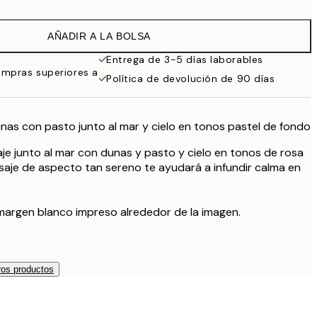
9,98 €
19,95 €
AÑADIR A LA BOLSA
16,23 €
32,45 €
Entrega de 3-5 días laborables
ompras superiores a
Política de devolución de 90 días
nas con pasto junto al mar y cielo en tonos pastel de fondo
aje junto al mar con dunas y pasto y cielo en tonos de rosa
aisaje de aspecto tan sereno te ayudará a infundir calma en
margen blanco impreso alrededor de la imagen.
os productos