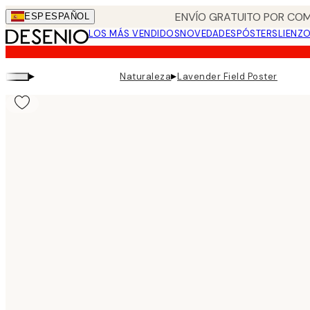
Skip
ENVÍO GRATUITO POR COM
ESP
ESPAÑOL
to
LOS MÁS VENDIDOS
NOVEDADES
PÓSTERS
LIENZ
main
content.
▸
▸
Naturaleza
Lavender Field Poster