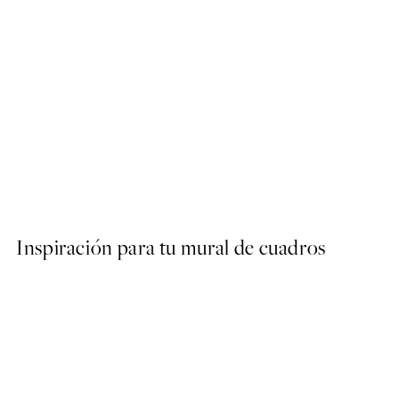
50%*
Pastel Sky Beach No2 Poste
Desde 9,98 €
19,95 €
Inspiración para tu mural de cuadros