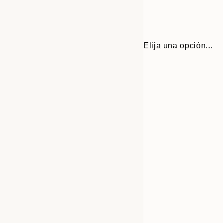
Elija una opción...
Frame
30x40 cm
options
50x70 cm