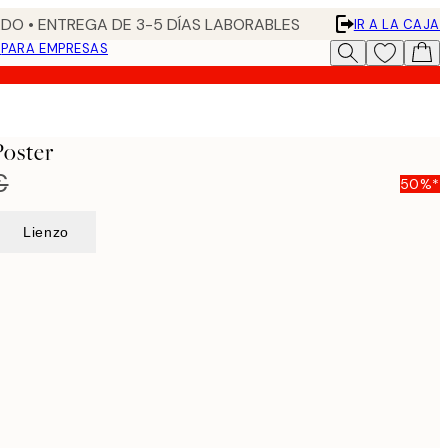
DO • ENTREGA DE 3-5 DÍAS LABORABLES
IR A LA CAJA
N
PARA EMPRESAS
Poster
€
50%*
Lienzo