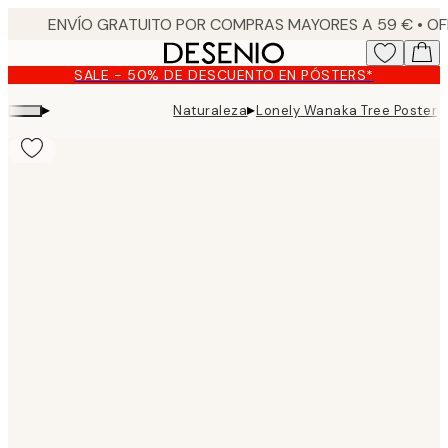
Skip
to
main
SALE - 50% DE DESCUENTO EN PÓSTERS*
content.
▸
▸
Naturaleza
Lonely Wanaka Tree Poster
Product
images