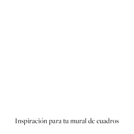
40%*
ARTISTAS DESTACADOS
Mrs Mighetto - Mr Adam Pos
Desde 16,47 €
27,45 €
Inspiración para tu mural de cuadros