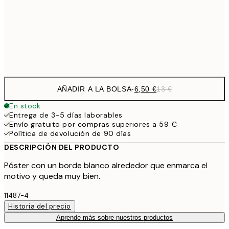
16,2
50x70 cm
32,
Frame
options
AÑADIR A LA BOLSA
-
6,50 €
13 €
En stock
Entrega de 3-5 días laborables
Envío gratuito por compras superiores a 59 €
Política de devolución de 90 días
DESCRIPCIÓN DEL PRODUCTO
Póster con un borde blanco alrededor que enmarca el
motivo y queda muy bien.
11487-4
Historia del precio
Aprende más sobre nuestros productos