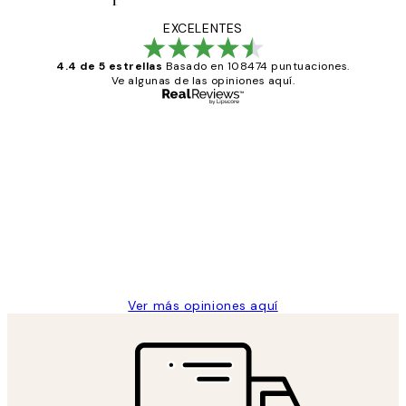
EXCELENTES
4.4 de 5 estrellas
Basado en 108474 puntuaciones.
Ve algunas de las opiniones aquí.
Comprador verificado
Opiniones
de
He comprado más de una vez en
los
Desenio, ha ido siempre muy bien!
clientes
9 jun
Concepció C
Ver más opiniones aquí