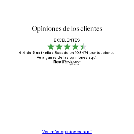
Opiniones de los clientes
EXCELENTES
4.4 de 5 estrellas
Basado en 108474 puntuaciones.
Ve algunas de las opiniones aquí.
Comprador verificado
Opiniones
de
He comprado más de una vez en
los
Desenio, ha ido siempre muy bien!
clientes
9 jun
Concepció C
Ver más opiniones aquí