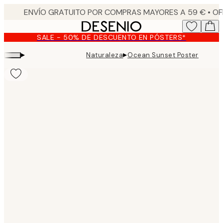
Skip
to
main
SALE - 50% DE DESCUENTO EN PÓSTERS*
content.
▸
▸
Naturaleza
Ocean Sunset Poster
Product
images