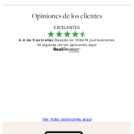
Opiniones de los clientes
EXCELENTES
4.4 de 5 estrellas
Basado en 108474 puntuaciones.
Ve algunas de las opiniones aquí.
Comprador verificado
Opiniones
de
He comprado más de una vez en
los
Desenio, ha ido siempre muy bien!
clientes
9 jun
Concepció C
Ver más opiniones aquí