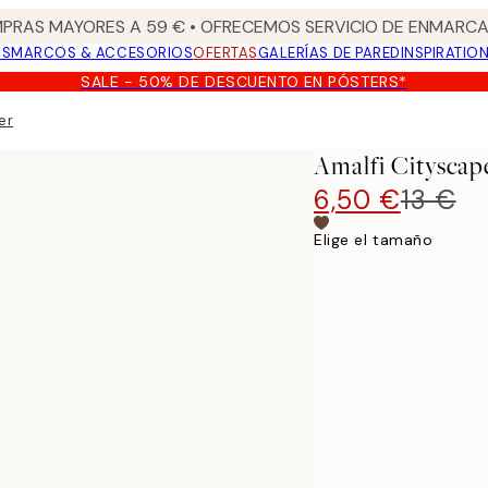
PRAS MAYORES A 59 € • OFRECEMOS SERVICIO DE ENMARCA
OS
MARCOS & ACCESORIOS
OFERTAS
GALERÍAS DE PARED
INSPIRATIO
SALE - 50% DE DESCUENTO EN PÓSTERS*
er
Amalfi Cityscap
6,50 €
13 €
Elige el tamaño