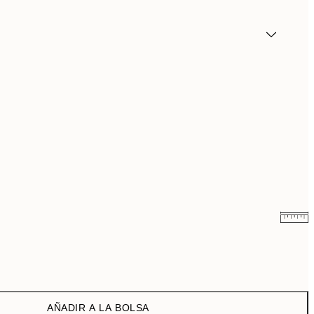
6,50 €
13 €
9,98 €
19,95 €
AÑADIR A LA BOLSA
16,23 €