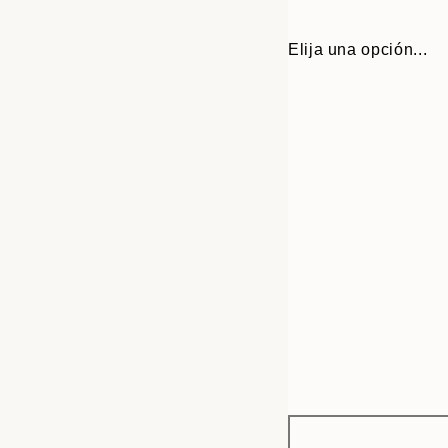
Elija una opción...
Frame
21x30 cm
options
30x40 cm