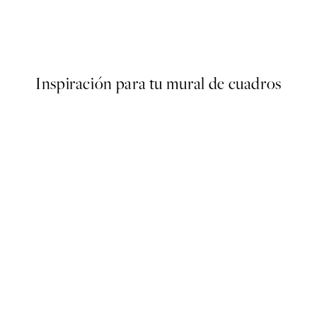
Stay in the Moment Poster
Desde 10,98 €
21,95 €
Inspiración para tu mural de cuadros