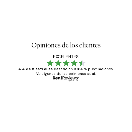
Opiniones de los clientes
EXCELENTES
4.4 de 5 estrellas
Basado en 108474 puntuaciones.
Ve algunas de las opiniones aquí.
Comprador verificado
Opiniones
de
He comprado más de una vez en
los
Desenio, ha ido siempre muy bien!
clientes
9 jun