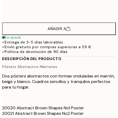
64,
142,8
100x150 cm
2
AÑADIR A
En stock
Entrega de 3-5 días laborables
Envío gratuito por compras superiores a 59 €
Política de devolución de 90 días
DESCRIPCIÓN DEL PRODUCTO
Pósters Abstractos Marrones
Dos pósters abstractos con formas onduladas en marrón,
beige y blanco. Cuadros sencillos y tranquilos perfectos
para tu hogar.
20020 Abstract Brown Shapes No1 Poster
20021 Abstract Brown Shapes No2 Poster