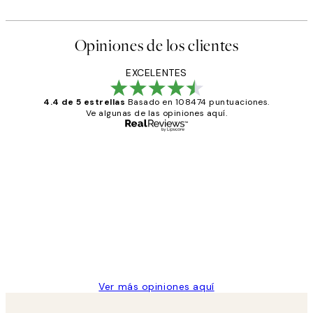
Opiniones de los clientes
EXCELENTES
4.4 de 5 estrellas
Basado en 108474 puntuaciones.
Ve algunas de las opiniones aquí.
Comprador verificado
Opiniones
de
He comprado más de una vez en
los
Desenio, ha ido siempre muy bien!
clientes
9 jun
Concepció C
Ver más opiniones aquí