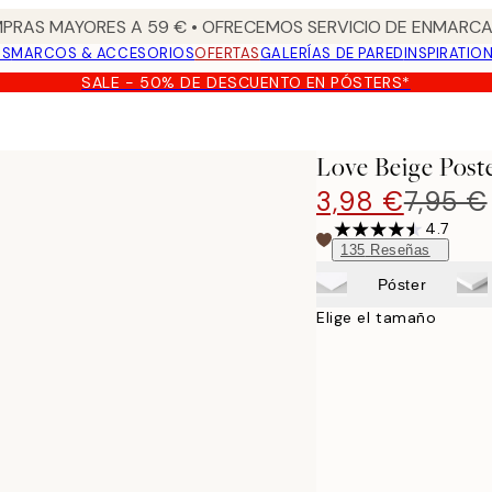
PRAS MAYORES A 59 € • OFRECEMOS SERVICIO DE ENMARCA
OS
MARCOS & ACCESORIOS
OFERTAS
GALERÍAS DE PARED
INSPIRATIO
SALE - 50% DE DESCUENTO EN PÓSTERS*
Love Beige Post
3,98 €
7,95 €
4.7
135
Reseñas
Póster
Elige el tamaño