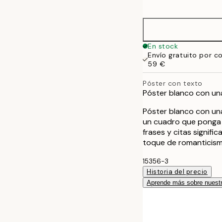
options
21x30 cm
30x40 cm
En stock
Envío gratuito por c
40x50 cm
59 €
Póster con texto
50x70 cm
Póster blanco con una 
70x100 cm
Póster blanco con una 
un cuadro que ponga e
frases y citas signifi
toque de romanticism
15356-3
Historia del precio
Aprende más sobre nuestr