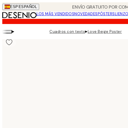
Skip
ENVÍO GRATUITO POR COM
ESP
ESPAÑOL
to
LOS MÁS VENDIDOS
NOVEDADES
PÓSTERS
LIENZ
main
content.
▸
▸
Cuadros con texto
Love Beige Poster