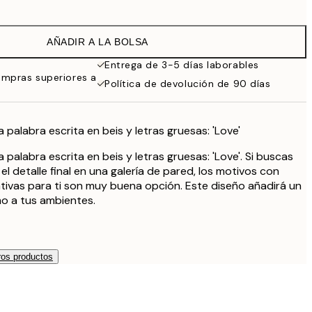
6,50 €
13 €
AÑADIR A LA BOLSA
9,98 €
19,95 €
Entrega de 3-5 días laborables
ompras superiores a
13,73 €
Política de devolución de 90 días
27,45 €
16,23 €
32,45 €
palabra escrita en beis y letras gruesas: 'Love'
24,50 €
palabra escrita en beis y letras gruesas: 'Love'. Si buscas
49 €
l detalle final en una galería de pared, los motivos con
cativas para ti son muy buena opción. Este diseño añadirá un
o a tus ambientes.
os productos