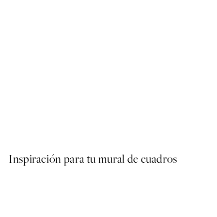
50%*
No Place Like Home Poster
Desde 3,98 €
7,95 €
Inspiración para tu mural de cuadros