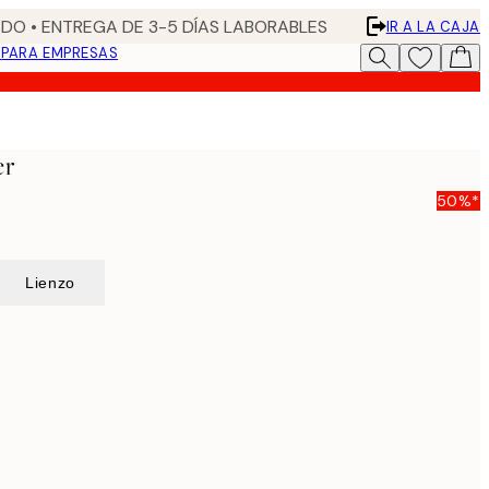
DO • ENTREGA DE 3-5 DÍAS LABORABLES
IR A LA CAJA
N
PARA EMPRESAS
er
50%*
Lienzo