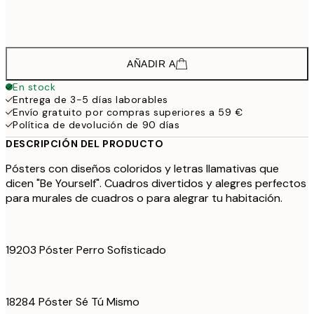
38,9
50x70 cm
64,
AÑADIR A
En stock
Entrega de 3-5 días laborables
Envío gratuito por compras superiores a 59 €
Política de devolución de 90 días
DESCRIPCIÓN DEL PRODUCTO
Pósters con diseños coloridos y letras llamativas que
dicen "Be Yourself". Cuadros divertidos y alegres perfectos
para murales de cuadros o para alegrar tu habitación.
19203 Póster Perro Sofisticado
18284 Póster Sé Tú Mismo