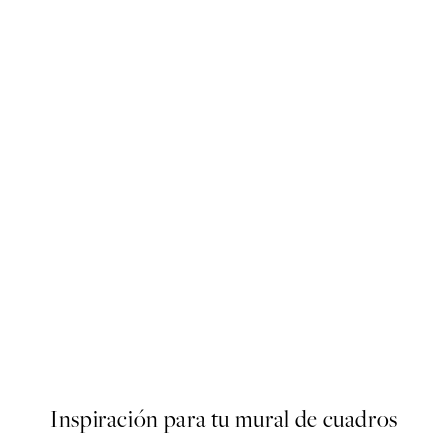
50%*
AW25
r
The Good News Café Poster
Desde 7,50 €
15 €
Inspiración para tu mural de cuadros