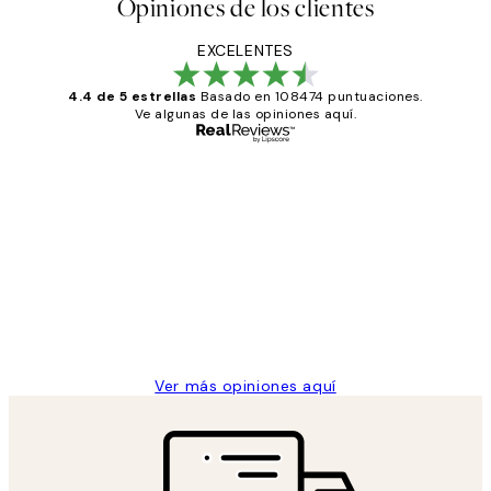
Opiniones de los clientes
EXCELENTES
4.4 de 5 estrellas
Basado en 108474 puntuaciones.
Ve algunas de las opiniones aquí.
Comprador verificado
Opiniones
de
He comprado más de una vez en
los
Desenio, ha ido siempre muy bien!
clientes
9 jun
Concepció C
Ver más opiniones aquí