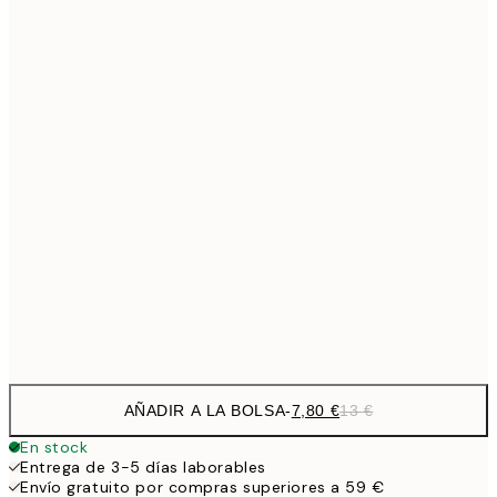
7,
21x30 cm
11,9
30x40 cm
19,
16,4
40x50 cm
27,
19,4
50x70 cm
32,
29,4
70x100 cm
Frame
options
AÑADIR A LA BOLSA
-
7,80 €
13 €
En stock
Entrega de 3-5 días laborables
Envío gratuito por compras superiores a 59 €