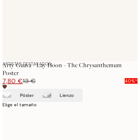
images
ARTISTAS DESTACADOS
Arty Guava - Lay Hoon - The Chrysanthemum
Poster
7,80 €
13 €
40%*
Póster
Lienzo
Elige el tamaño