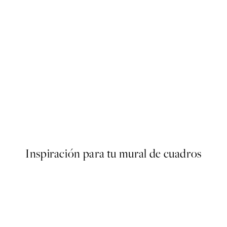
50%*
Botanica Verde Poster
Desde 6,50 €
13 €
Inspiración para tu mural de cuadros