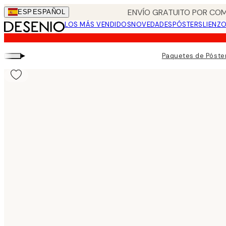
Skip
ENVÍO GRATUITO POR COM
ESP
ESPAÑOL
to
LOS MÁS VENDIDOS
NOVEDADES
PÓSTERS
LIENZ
main
content.
▸
Paquetes de Póste