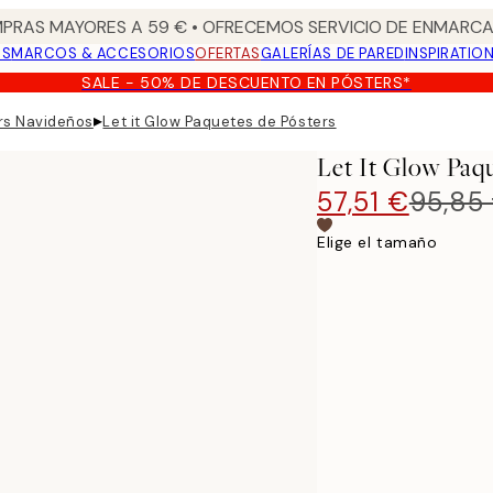
PRAS MAYORES A 59 € • OFRECEMOS SERVICIO DE ENMARCA
OS
MARCOS & ACCESORIOS
OFERTAS
GALERÍAS DE PARED
INSPIRATIO
SALE - 50% DE DESCUENTO EN PÓSTERS*
▸
rs Navideños
Let it Glow Paquetes de Pósters
Let It Glow Paq
57,51 €
95,85
Elige el tamaño