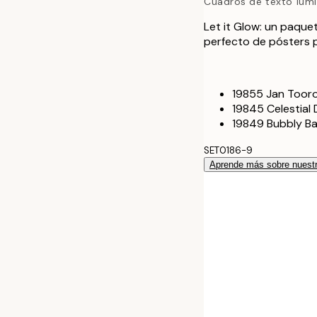
Cuadros de texto lum
Let it Glow: un paque
perfecto de pósters pa
19855 Jan Tooro
19845 Celestial
19849 Bubbly B
SET0186-9
Aprende más sobre nuestr