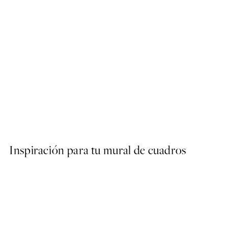
50%*
Abstract Green Shapes No2
Desde 6,50 €
13 €
Inspiración para tu mural de cuadros