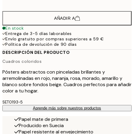
97,
AÑADIR A
En stock
Entrega de 3-5 días laborables
Envío gratuito por compras superiores a 59 €
Política de devolución de 90 días
DESCRIPCIÓN DEL PRODUCTO
Cuadros coloridos
Pósters abstractos con pinceladas brillantes y
arremolinadas en rojo, naranja, rosa, morado, amarillo y
blanco sobre fondos beige. Cuadros perfectos para añadir
color a tu hogar.
SET0193-5
Aprende más sobre nuestros productos
Papel mate de primera
Producido en Suecia
Papel resistente al envejecimiento