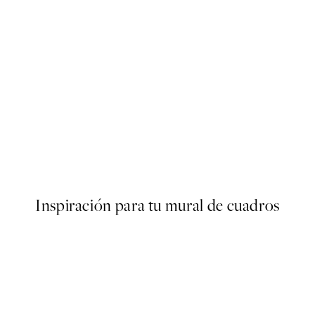
-70%
Outlet
Beige And Blue Abstract No2
Desde 5,98 €
19,95 €
Inspiración para tu mural de cuadros