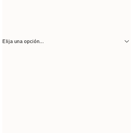
Elija una opción...
6,
21x30 cm