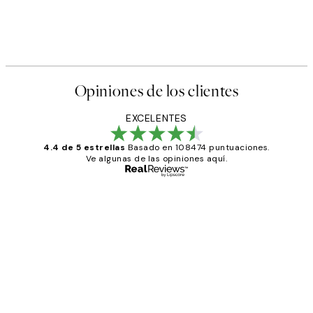
Opiniones de los clientes
EXCELENTES
4.4 de 5 estrellas
Basado en 108474 puntuaciones.
Ve algunas de las opiniones aquí.
Comprador verificado
Opiniones
de
He comprado más de una vez en
los
Desenio, ha ido siempre muy bien!
clientes
9 jun
Concepció C