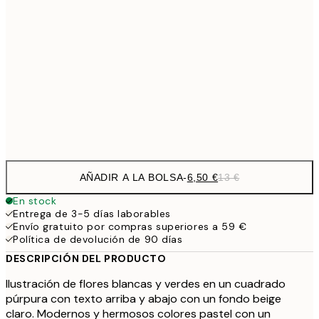
9,
30x40 cm
19,
16,2
50x70 cm
32,
Frame
options
AÑADIR A LA BOLSA
-
6,50 €
13 €
En stock
Entrega de 3-5 días laborables
Envío gratuito por compras superiores a 59 €
Política de devolución de 90 días
DESCRIPCIÓN DEL PRODUCTO
Ilustración de flores blancas y verdes en un cuadrado
púrpura con texto arriba y abajo con un fondo beige
claro. Modernos y hermosos colores pastel con un