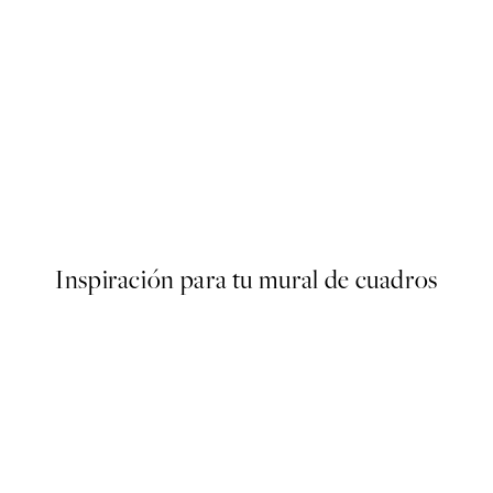
50%*
er
What's Your Story Poster
Desde 6,50 €
13 €
Inspiración para tu mural de cuadros