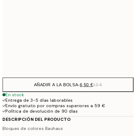
9,
30x40 cm
19,
16,2
50x70 cm
32,
59,5
100x150 cm
1
Frame
options
AÑADIR A LA BOLSA
-
6,50 €
13 €
En stock
Entrega de 3-5 días laborables
Envío gratuito por compras superiores a 59 €
Política de devolución de 90 días
DESCRIPCIÓN DEL PRODUCTO
Bloques de colores Bauhaus