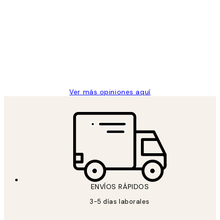
Opiniones
de
He comprado más de una vez en
los
Desenio, ha ido siempre muy bien!
clientes
9 jun
Concepció C
Ver más opiniones aquí
ENVÍOS RÁPIDOS
3-5 días laborales