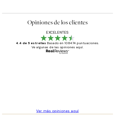
Opiniones de los clientes
EXCELENTES
4.4 de 5 estrellas
Basado en 108474 puntuaciones.
Ve algunas de las opiniones aquí.
Comprador verificado
Opiniones
de
He comprado más de una vez en
los
Desenio, ha ido siempre muy bien!
clientes
9 jun
Concepció C
Ver más opiniones aquí