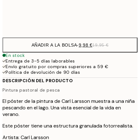
32,
Frame
options
AÑADIR A LA BOLSA
-
9,98 €
19,95 €
En stock
Entrega de 3-5 días laborables
Envío gratuito por compras superiores a 59 €
Política de devolución de 90 días
DESCRIPCIÓN DEL PRODUCTO
Pintura pastoral de pesca
El póster de la pintura de Carl Larsson muestra a una niña
pescando en el lago. Una vista esencial de la vida en
verano.
Este póster tiene una estructura granulada fotorrealista.
Artista: Carl Larsson