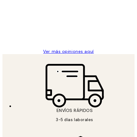
de
He comprado más de una vez en
los
Desenio, ha ido siempre muy bien!
clientes
9 jun
Concepció C
Ver más opiniones aquí
ENVÍOS RÁPIDOS
3-5 días laborales