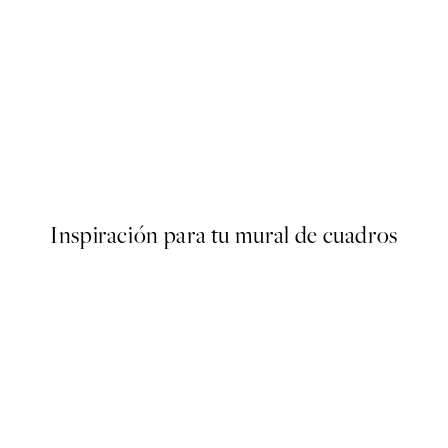
50%*
s Abstract Poster
The Minimalist Collection Po
Desde 9,98 €
19,95 €
Inspiración para tu mural de cuadros