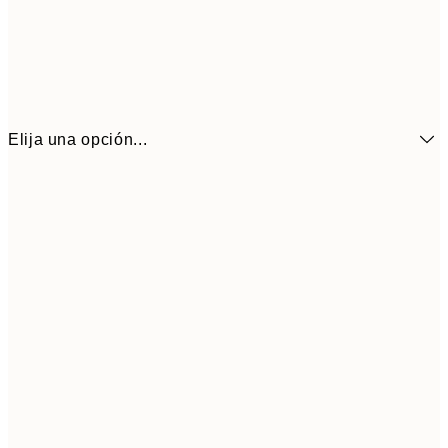
Elija una opción...
6,
21x30 cm