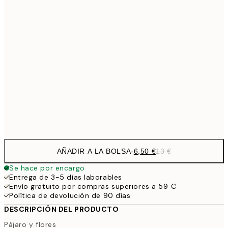
13,7
40x50 cm
27,
16,2
50x70 cm
32,
24,5
70x100 cm
Frame
options
AÑADIR A LA BOLSA
-
6,50 €
13 €
Se hace por encargo
Entrega de 3-5 días laborables
Envío gratuito por compras superiores a 59 €
Política de devolución de 90 días
DESCRIPCIÓN DEL PRODUCTO
Pájaro y flores