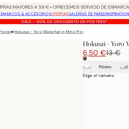
PRAS MAYORES A 59 € • OFRECEMOS SERVICIO DE ENMARCA
OS
MARCOS & ACCESORIOS
OFERTAS
GALERÍAS DE PARED
INSPIRATIO
SALE - 50% DE DESCUENTO EN PÓSTERS*
▸
Poster
Hokusai - Yoro Waterfall in Mino Province Poster
Hokusai - Yoro 
6,50 €
13 €
Póster
Elige el tamaño