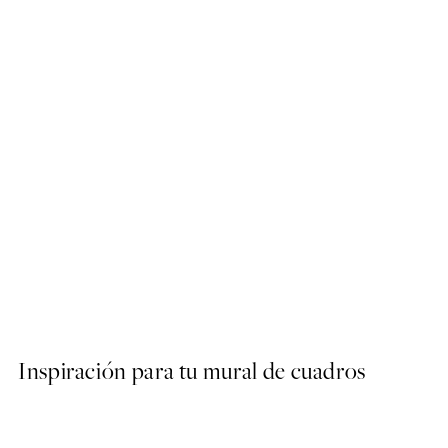
50%*
Linocut Koi Poster
Desde 10,98 €
21,95 €
Inspiración para tu mural de cuadros