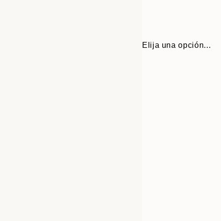
Elija una opción...
Frame
21x30 cm
options
30x40 cm