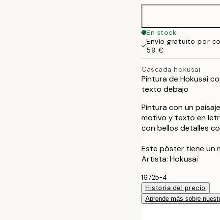
50x70 cm
En stock
Envío gratuito por c
70x100 cm
59 €
Cascada hokusai
Pintura de Hokusai c
texto debajo
Pintura con un paisaj
motivo y texto en letr
con bellos detalles co
Este póster tiene un 
Artista: Hokusai
16725-4
Historia del precio
Aprende más sobre nuestr