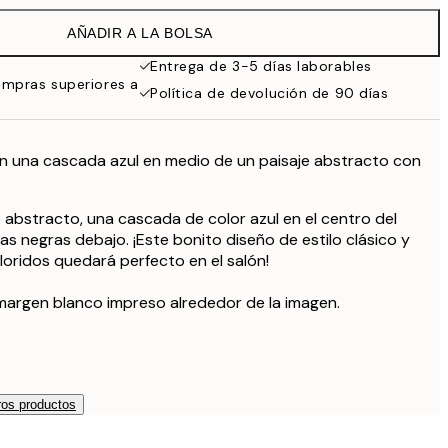
19,95 €
AÑADIR A LA BOLSA
16,23 €
32,45 €
Entrega de 3-5 días laborables
ompras superiores a
24,50 €
Política de devolución de 90 días
49 €
on una cascada azul en medio de un paisaje abstracto con
e abstracto, una cascada de color azul en el centro del
as negras debajo. ¡Este bonito diseño de estilo clásico y
loridos quedará perfecto en el salón!
margen blanco impreso alrededor de la imagen.
os productos