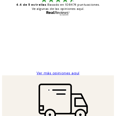
4.4 de 5 estrellas
Basado en 108474 puntuaciones.
Ve algunas de las opiniones aquí.
Comprador verificado
Opiniones
de
He comprado más de una vez en
los
Desenio, ha ido siempre muy bien!
clientes
9 jun
Concepció C
Ver más opiniones aquí