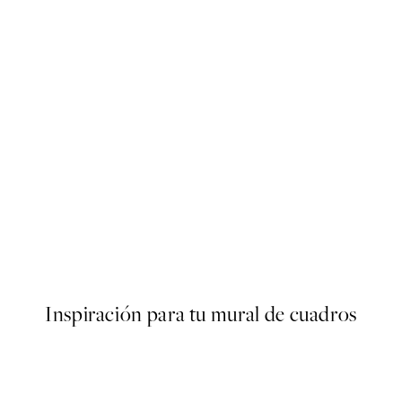
40%*
ARTISTAS DESTACADOS
Arty Guava - Lay Hoon - Th
Desde 7,80 €
13 €
Inspiración para tu mural de cuadros