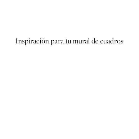
50%*
m Poster
Linocut Koi Poster
Desde 10,98 €
21,95 €
Inspiración para tu mural de cuadros