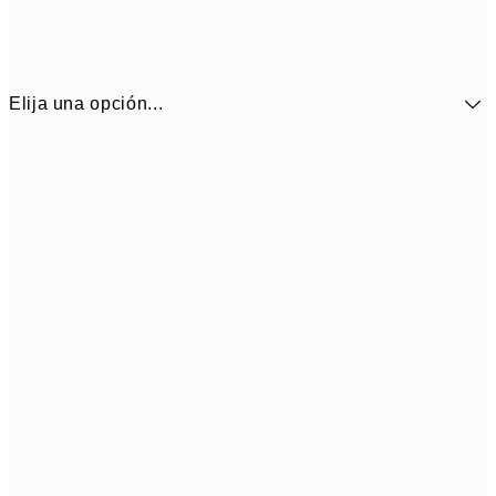
Elija una opción...
9,
30x40 cm
19,
16,2