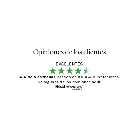
Opiniones de los clientes
EXCELENTES
4.4 de 5 estrellas
Basado en 108474 puntuaciones.
Ve algunas de las opiniones aquí.
Comprador verificado
Opiniones
de
He comprado más de una vez en
los
Desenio, ha ido siempre muy bien!
clientes
9 jun