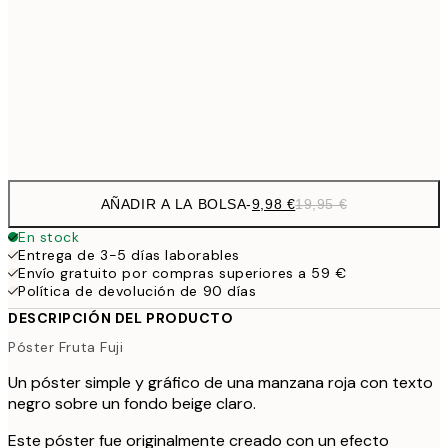
50x70 cm
32,
59,5
100x150 cm
1
Frame
options
AÑADIR A LA BOLSA
-
9,98 €
19,95 €
En stock
Entrega de 3-5 días laborables
Envío gratuito por compras superiores a 59 €
Política de devolución de 90 días
DESCRIPCIÓN DEL PRODUCTO
Póster Fruta Fuji
Un póster simple y gráfico de una manzana roja con texto
negro sobre un fondo beige claro.
Este póster fue originalmente creado con un efecto