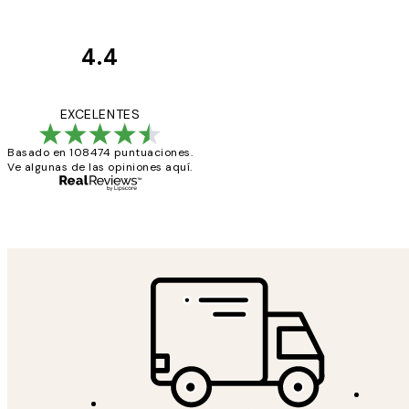
4.4
Opiniones
de
He comprado más
EXCELENTES
los
Basado en 108474 puntuaciones.
clientes
Ve algunas de las opiniones aquí.
9 jun
Concepció C