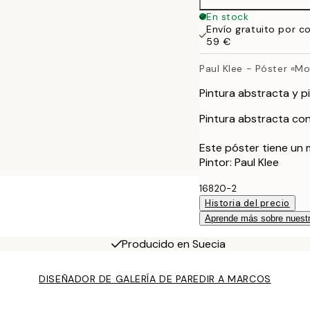
En stock
Envío gratuito por c
59 €
Paul Klee - Póster «
Pintura abstracta y p
Pintura abstracta co
Este póster tiene un 
Pintor: Paul Klee
16820-2
Historia del precio
Aprende más sobre nuestr
Producido en Suecia
DISEÑADOR DE GALERÍA DE PARED
IR A MARCOS