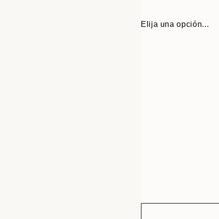
Elija una opción...
Frame
50x50 cm
options