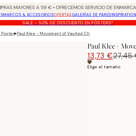
PRAS MAYORES A 59 € • OFRECEMOS SERVICIO DE ENMARCA
OS
MARCOS & ACCESORIOS
OFERTAS
GALERÍAS DE PARED
INSPIRATIO
SALE - 50% DE DESCUENTO EN PÓSTERS*
▸
e Poster
Paul Klee - Movement of Vaulted Chambers Square Poster
Paul Klee - Mov
13,73 €
27,45
Elige el tamaño