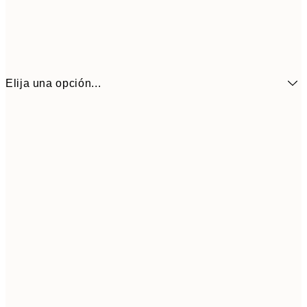
Elija una opción...
6,
21x30 cm