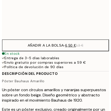
16,2
50x70 cm
32,
Frame
options
AÑADIR A LA BOLSA
-
6,50 €
13 €
En stock
Entrega de 3-5 días laborables
Envío gratuito por compras superiores a 59 €
Política de devolución de 90 días
DESCRIPCIÓN DEL PRODUCTO
Póster Bauhaus Amarillo
Un póster con círculos amarillos y naranjas superpuestos
sobre un fondo beige. Diseño geométrico y abstracto
inspirado en el movimiento Bauhaus de 1920.
Este es un póster exclusivo, creado originalmente por un