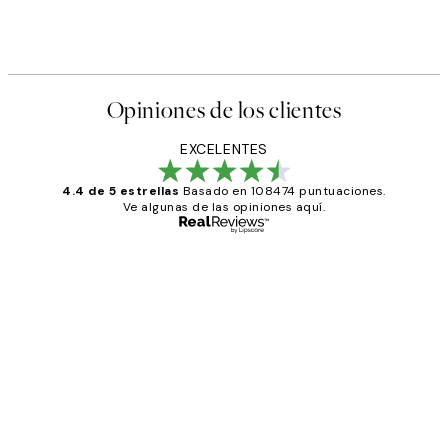
Opiniones de los clientes
EXCELENTES
4.4 de 5 estrellas
Basado en 108474 puntuaciones.
Ve algunas de las opiniones aquí.
Comprador verificado
Opiniones
de
He comprado más de una vez en
los
Desenio, ha ido siempre muy bien!
clientes
9 jun
Concepció C