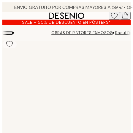
Skip
to
main
SALE - 50% DE DESCUENTO EN PÓSTERS*
content.
▸
▸
OBRAS DE PINTORES FAMOSOS
Raoul Du
Product
images