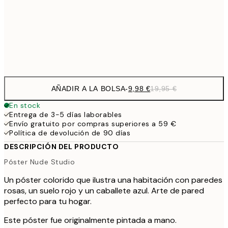
16,2
50x70 cm
32,
Frame
options
AÑADIR A LA BOLSA
-
9,98 €
19,95 €
En stock
Entrega de 3-5 días laborables
Envío gratuito por compras superiores a 59 €
Política de devolución de 90 días
DESCRIPCIÓN DEL PRODUCTO
Póster Nude Studio
Un póster colorido que ilustra una habitación con paredes
rosas, un suelo rojo y un caballete azul. Arte de pared
perfecto para tu hogar.
Este póster fue originalmente pintada a mano.