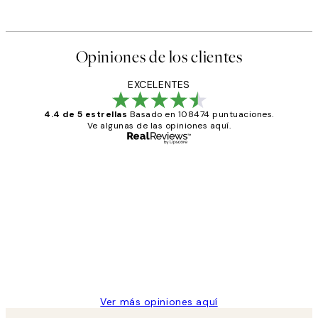
Opiniones de los clientes
EXCELENTES
4.4 de 5 estrellas
Basado en 108474 puntuaciones.
Ve algunas de las opiniones aquí.
Comprador verificado
Opiniones
de
He comprado más de una vez en
los
Desenio, ha ido siempre muy bien!
clientes
9 jun
Concepció C
Ver más opiniones aquí