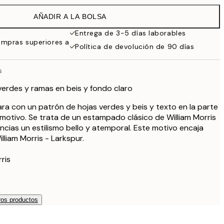
19,95 €
AÑADIR A LA BOLSA
13,73 €
27,45 €
Entrega de 3-5 días laborables
ompras superiores a
16,23 €
Política de devolución de 90 días
32,45 €
24,50 €
s
49 €
 verdes y ramas en beis y fondo claro
59,50 €
119 €
ara con un patrón de hojas verdes y beis y texto en la parte
l motivo. Se trata de un estampado clásico de William Morris
ncias un estilismo bello y atemporal. Este motivo encaja
liam Morris - Larkspur.
ris
os productos