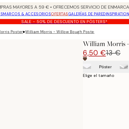
PRAS MAYORES A 59 € • OFRECEMOS SERVICIO DE ENMARCA
OS
MARCOS & ACCESORIOS
OFERTAS
GALERÍAS DE PARED
INSPIRATIO
SALE - 50% DE DESCUENTO EN PÓSTERS*
▸
orris Poster
William Morris - Willow Bough Poster
William Morris 
6,50 €
13 €
Póster
Elige el tamaño