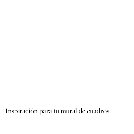
50%*
Rustic Botanicals Poster
Desde 7,50 €
15 €
Inspiración para tu mural de cuadros