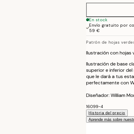
40x50 cm
En stock
Envío gratuito por c
50x70 cm
59 €
Patrón de hojas verde
70x100 cm
Ilustración con hojas
100x150 cm
Ilustración de base cl
superior e inferior de
que le dará a tus esta
perfectamente con Wil
Diseñador: William Mor
16099-4
Historia del precio
Aprende más sobre nuestr