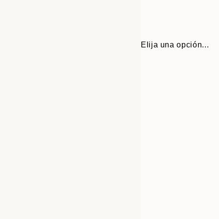
Elija una opción...
Frame
21x30 cm
options
30x40 cm