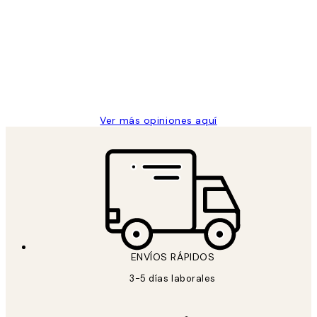
de
He comprado más de una vez en
los
Desenio, ha ido siempre muy bien!
clientes
9 jun
Concepció C
Ver más opiniones aquí
ENVÍOS RÁPIDOS
3-5 días laborales