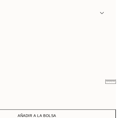
21,73 €
43,45 €
21,73 €
43,45 €
AÑADIR A LA BOLSA
29,98 €