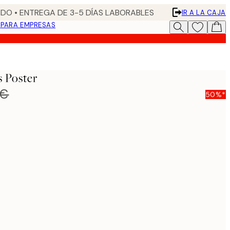
DO • ENTREGA DE 3-5 DÍAS LABORABLES
IR A LA CAJA
N
PARA EMPRESAS
s Poster
 €
50%*