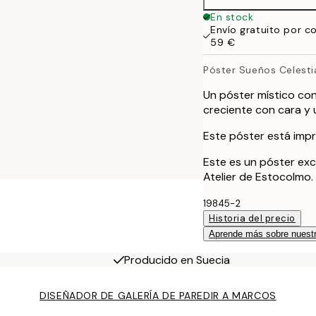
50x70 cm
En stock
Envío gratuito por c
59 €
Póster Sueños Celesti
Un póster místico co
creciente con cara y 
Este póster está impr
Este es un póster exc
Atelier de Estocolmo.
19845-2
Historia del precio
Aprende más sobre nuestr
Producido en Suecia
DISEÑADOR DE GALERÍA DE PARED
IR A MARCOS