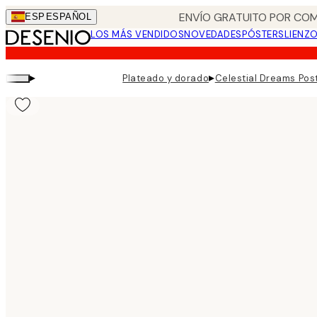
Skip
ENVÍO GRATUITO POR COM
ESP
ESPAÑOL
to
LOS MÁS VENDIDOS
NOVEDADES
PÓSTERS
LIENZ
main
content.
▸
▸
Plateado y dorado
Celestial Dreams Pos