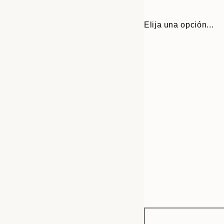
Elija una opción...
Frame
30x40 cm
options
50x50 cm