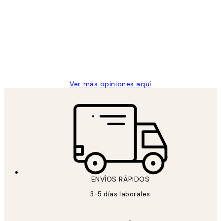
de
He comprado más de una vez en
los
Desenio, ha ido siempre muy bien!
clientes
9 jun
Concepció C
Ver más opiniones aquí
ENVÍOS RÁPIDOS
3-5 días laborales