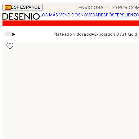
Skip
ENVÍO GRATUITO POR COM
ESP
ESPAÑOL
to
LOS MÁS VENDIDOS
NOVEDADES
PÓSTERS
LIENZ
main
content.
▸
▸
Plateado y dorado
Exposition D'Art Gold