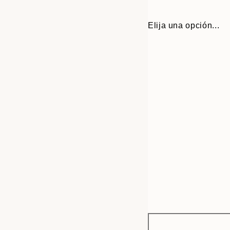
Elija una opción...
Frame
21x30 cm
options
30x40 cm