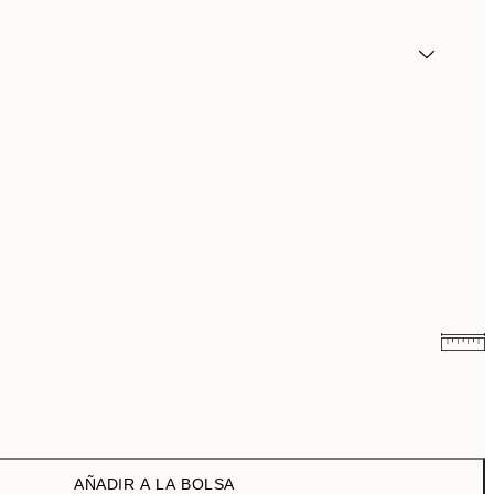
10,98 €
21,95 €
21,73 €
43,45 €
AÑADIR A LA BOLSA
29,98 €