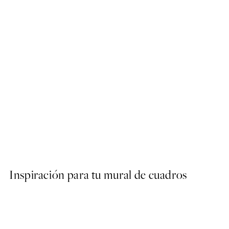
50%*
Elegant Vase Poster
Desde 6,50 €
13 €
Inspiración para tu mural de cuadros