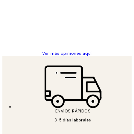
de
He comprado más de una vez en
los
Desenio, ha ido siempre muy bien!
clientes
9 jun
Concepció C
Ver más opiniones aquí
ENVÍOS RÁPIDOS
3-5 días laborales