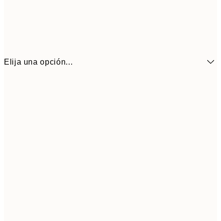
Elija una opción...
3,
13x18 cm
7,