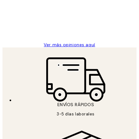
He comprado más de una vez en
los
Desenio, ha ido siempre muy bien!
clientes
9 jun
Concepció C
Ver más opiniones aquí
ENVÍOS RÁPIDOS
3-5 días laborales