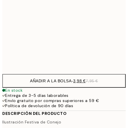
6,
21x30 cm
9,
30x40 cm
19,
16,2
50x70 cm
32,
Frame
options
AÑADIR A LA BOLSA
-
3,98 €
7,95 €
En stock
Entrega de 3-5 días laborables
Envío gratuito por compras superiores a 59 €
Política de devolución de 90 días
DESCRIPCIÓN DEL PRODUCTO
Ilustración Festiva de Conejo