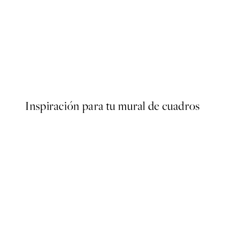
50%*
r
Ready for Christmas Poster
Desde 3,98 €
7,95 €
Inspiración para tu mural de cuadros